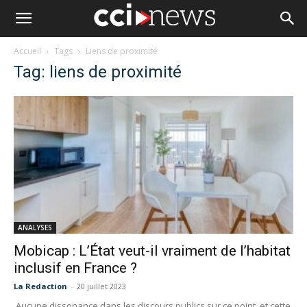
Accueil
Tags
Liens de proximité
Tag: liens de proximité
ANALYSES
Mobicap : L’État veut-il vraiment de l’habitat
inclusif en France ?
La Redaction
-
20 juillet 2023
Aucune dissonance dans les discours publics sur ce point, et cette