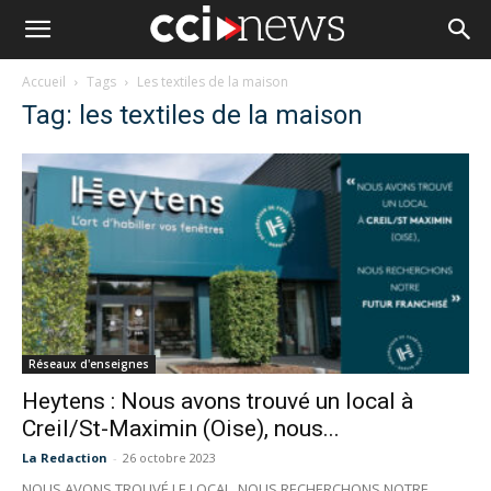
Accueil
Tags
Les textiles de la maison
Tag: les textiles de la maison
Réseaux d'enseignes
Heytens : Nous avons trouvé un local à
Creil/St-Maximin (Oise), nous...
La Redaction
-
26 octobre 2023
NOUS AVONS TROUVÉ LE LOCAL, NOUS RECHERCHONS NOTRE