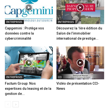
ENTREPRISES
ENTREPRISES
Capgemini : Protège vos
Découvrez la 1ère édition du
données contre la
Salon de l’immobilier
cybercriminalité
international de prestige...
ENTREPRISES
CCI
Factum Group: Nos
Vidéo de présentation CCI-
expertises du leasing et de la
News
gestion de...