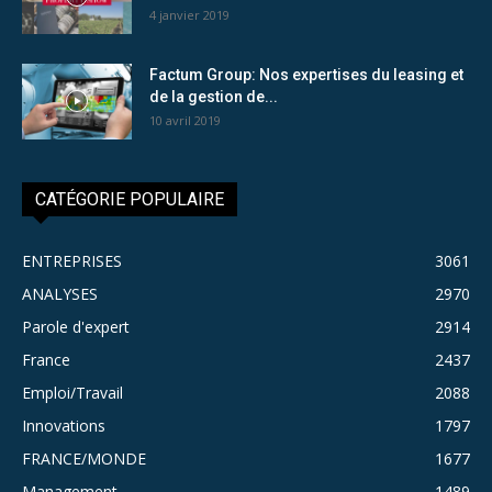
4 janvier 2019
Factum Group: Nos expertises du leasing et
de la gestion de...
10 avril 2019
CATÉGORIE POPULAIRE
ENTREPRISES
3061
ANALYSES
2970
Parole d'expert
2914
France
2437
Emploi/Travail
2088
Innovations
1797
FRANCE/MONDE
1677
Management
1489