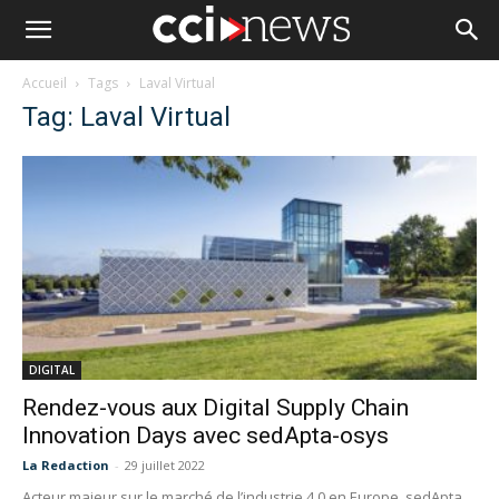
Accueil
Tags
Laval Virtual
Tag: Laval Virtual
DIGITAL
Rendez-vous aux Digital Supply Chain
Innovation Days avec sedApta-osys
La Redaction
-
29 juillet 2022
Acteur majeur sur le marché de l’industrie 4.0 en Europe, sedApta