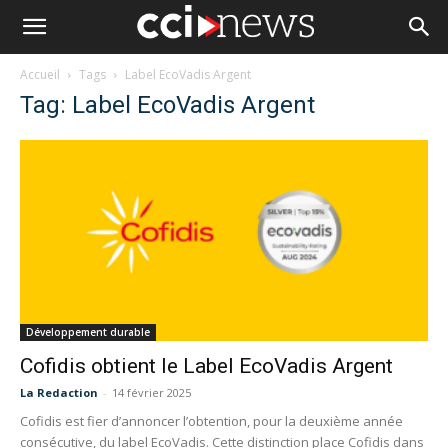
Accueil
Tags
Label EcoVadis Argent
Tag: Label EcoVadis Argent
Développement durable
Cofidis obtient le Label EcoVadis Argent
La Redaction
-
14 février 2025
Cofidis est fier d’annoncer l’obtention, pour la deuxième année
consécutive, du label EcoVadis. Cette distinction place Cofidis dans