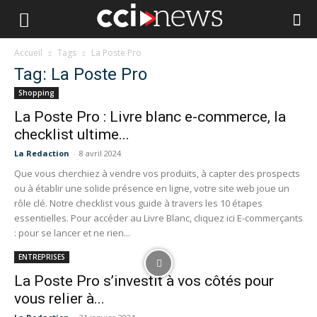
Accueil
Tags
La Poste Pro
Tag: La Poste Pro
Shopping
La Poste Pro : Livre blanc e-commerce, la
checklist ultime...
La Redaction
-
8 avril 2024
Que vous cherchiez à vendre vos produits, à capter des prospects
ou à établir une solide présence en ligne, votre site web joue un
rôle clé. Notre checklist vous guide à travers les 10 étapes
essentielles. Pour accéder au Livre Blanc, cliquez ici E-commerçants
: pour se lancer et ne rien...
ENTREPRISES
La Poste Pro s’investit à vos côtés pour
vous relier à...