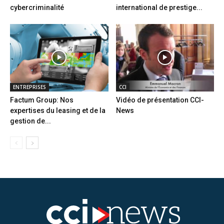
cybercriminalité
international de prestige...
ENTREPRISES
CCI
Factum Group: Nos
Vidéo de présentation CCI-
expertises du leasing et de la
News
gestion de...