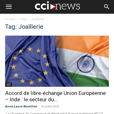
Accueil
Tags
Joaïllerie
Tag: Joaïllerie
CCI
Accord de libre-échange Union Européenne
– Inde : le secteur du...
Anne-Laure Bontillon
-
16 juillet 2026
La Chambre de Commerce et d’Industrie franco-indienne (IFCCI)