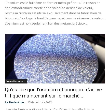
L’osmium est le huitième et dernier métal précieux. En raison de
son extraordinaire rareté et de sa haute densité de valeur,
l’osmium cristallin est utilisé exclusivement dans la fabrication de
bijoux et d’horlogerie haut de gamme, et comme réserve de valeur.
L’osmium est non seulement l’un des métaux précieux...
Investissement
Qu’est-ce que l’osmium et pourquoi n’arrive-
t-il que maintenant sur le marché...
La Redaction
-
15 décembre 2022
Il existe 8 métaux dits précieux : l’or, l’argent, le palladium, le