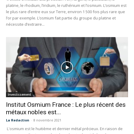
platine, le rhodium, l’iridium, le ruthénium et l’osmium. L’osmium est
le plus rare d’entre eux sur Terre, environ 1 500 fois plus rare que
l’or par exemple. L’osmium fait partie du groupe du platine et
nécessite d’extraire...
Investissement
Institut Osmium France : Le plus récent des
métaux nobles est...
La Redaction
-
8 novembre 2021
L'osmium est le huitième et dernier métal précieux. En raison de