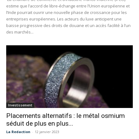
estime que l’accord de libre-échange entre l’Union européenne et
l’Inde pourrait ouvrir une nouvelle phase de croissance pour les
entreprises européennes. Les acteurs du luxe anticipent une
baisse progressive des droits de douane et un accès facilité à l’un
des marchés...
Investissement
Placements alternatifs : le métal osmium
séduit de plus en plus...
La Redaction
-
12 janvier 2023