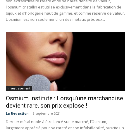
son extraordinaire rareté et de sa haute densité de valeur,
l'osmium cristallin est utilisé exclusivement dans la fabrication de
bijoux et d'horlogerie haut de gamme, et comme réserve de valeur.
L'osmium est non seulement l'un des métaux précieux...
Investissement
Osmium Institute : Lorsqu’une marchandise
devient rare, son prix explose !
La Redaction
-
8 septembre 2021
Dernier métal noble à être lancé sur le marché, l’Osmium,
largement apprécié pour sa rareté et son infalsifiabilité, suscite un