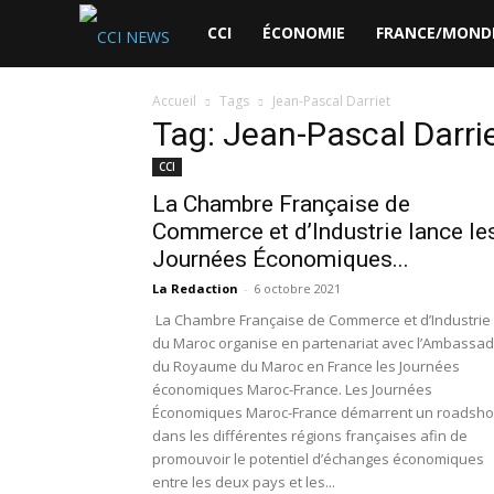
CCI
CCI
ÉCONOMIE
FRANCE/MOND
News
Accueil
Tags
Jean-Pascal Darriet
Tag: Jean-Pascal Darri
CCI
La Chambre Française de
Commerce et d’Industrie lance le
Journées Économiques...
La Redaction
-
6 octobre 2021
La Chambre Française de Commerce et d’Industrie
du Maroc organise en partenariat avec l’Ambassa
du Royaume du Maroc en France les Journées
économiques Maroc-France. Les Journées
Économiques Maroc-France démarrent un roadsh
dans les différentes régions françaises afin de
promouvoir le potentiel d’échanges économiques
entre les deux pays et les...