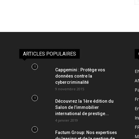
ARTICLES POPULAIRES
Capgemini : Protège vos
E
données contre la
A
cybercriminalité
9 novembre 2015
Pa
F
Découvrez la 1ère édition du
Salon de l’immobilier
Em
international de prestige...
In
4 janvier 2019
F
Factum Group: Nos expertises
M
du leasing et de la gestion de...