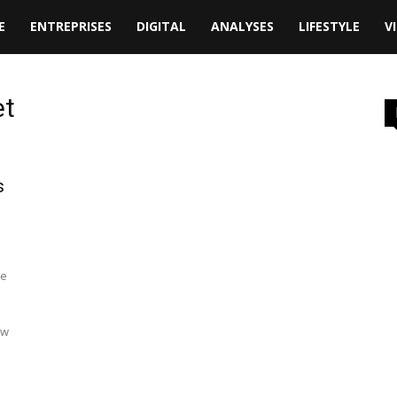
E
ENTREPRISES
DIGITAL
ANALYSES
LIFESTYLE
V
et
s
de
ow