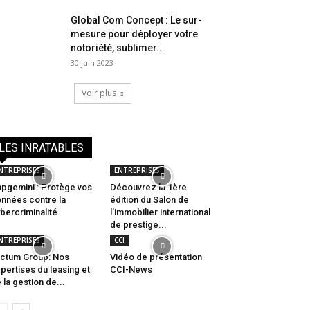
Global Com Concept : Le sur-
mesure pour déployer votre
notoriété, sublimer...
30 juin 2023
Voir plus
LES INRATABLES
NTREPRISES
ENTREPRISES
pgemini : Protège vos
Découvrez la 1ère
nnées contre la
édition du Salon de
bercriminalité
l’immobilier international
de prestige...
NTREPRISES
CCI
ctum Group: Nos
Vidéo de présentation
pertises du leasing et
CCI-News
 la gestion de...