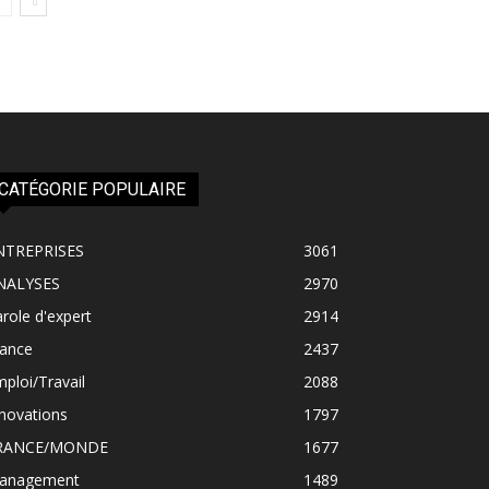
CATÉGORIE POPULAIRE
NTREPRISES
3061
NALYSES
2970
role d'expert
2914
rance
2437
ploi/Travail
2088
novations
1797
RANCE/MONDE
1677
anagement
1489