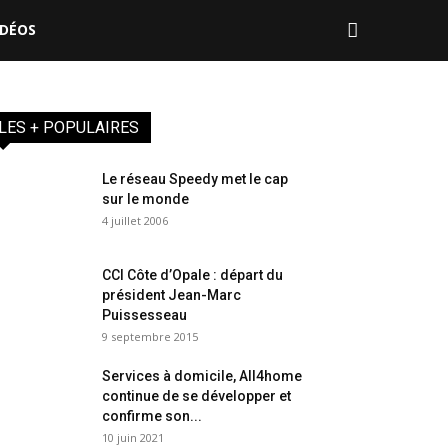
IDÉOS
LES + POPULAIRES
Le réseau Speedy met le cap
sur le monde
4 juillet 2006
CCI Côte d’Opale : départ du
président Jean-Marc
Puissesseau
9 septembre 2015
Services à domicile, All4home
continue de se développer et
confirme son...
10 juin 2021