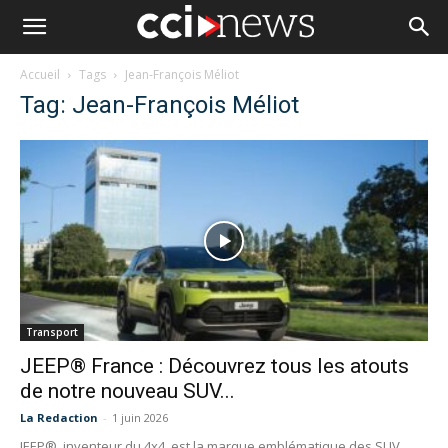
Accueil
Tags
Jean-François Méliot
Tag: Jean-François Méliot
Transport
JEEP® France : Découvrez tous les atouts
de notre nouveau SUV...
La Redaction
-
1 juin 2026
JEEP®, inventeur du 4x4, est la marque emblématique des SUV,