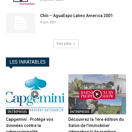
Chili – AguaExpo Latino America 2001
4 juin 2001
Voir plus
LES INRATABLES
ENTREPRISES
ENTREPRISES
Capgemini : Protège vos
Découvrez la 1ère édition du
données contre la
Salon de l’immobilier
cybercriminalité
international de prestige...