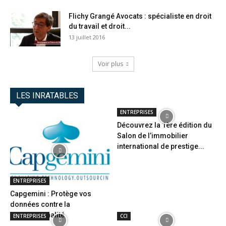
Flichy Grangé Avocats : spécialiste en droit
du travail et droit...
13 juillet 2016
Voir plus
LES INRATABLES
ENTREPRISES
Découvrez la 1ère édition du
Salon de l’immobilier
international de prestige...
ENTREPRISES
Capgemini : Protège vos
données contre la
cybercriminalité
ENTREPRISES
CCI