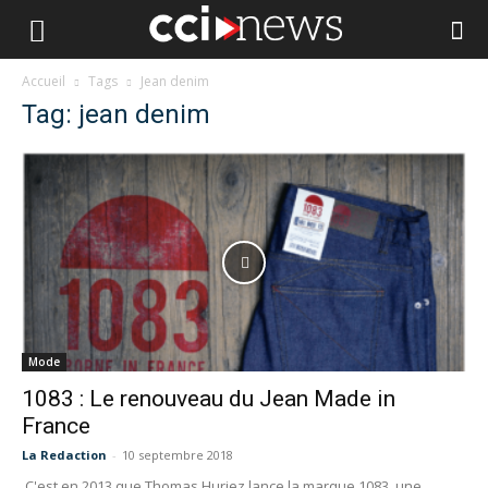
Accueil
Tags
Jean denim
Tag: jean denim
Mode
1083 : Le renouveau du Jean Made in
France
La Redaction
-
10 septembre 2018
C'est en 2013 que Thomas Huriez lance la marque 1083, une