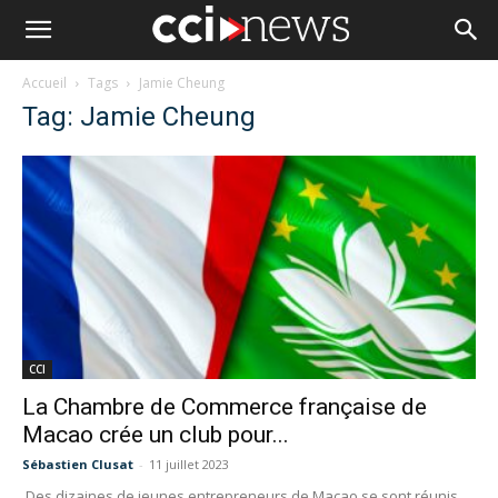
Accueil
Tags
Jamie Cheung
Tag: Jamie Cheung
CCI
La Chambre de Commerce française de
Macao crée un club pour...
Sébastien Clusat
-
11 juillet 2023
Des dizaines de jeunes entrepreneurs de Macao se sont réunis