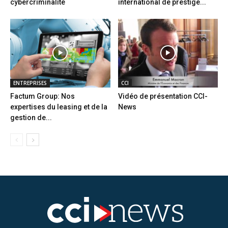
cybercriminalité
international de prestige...
ENTREPRISES
CCI
Factum Group: Nos
Vidéo de présentation CCI-
expertises du leasing et de la
News
gestion de...