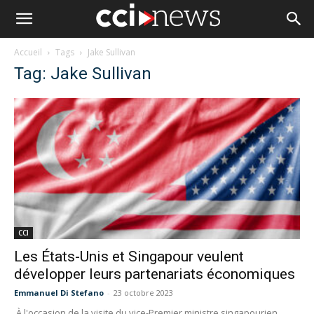
Accueil
Tags
Jake Sullivan
Tag: Jake Sullivan
CCI
Les États-Unis et Singapour veulent
développer leurs partenariats économiques
Emmanuel Di Stefano
-
23 octobre 2023
À l'occasion de la visite du vice-Premier ministre singapourien