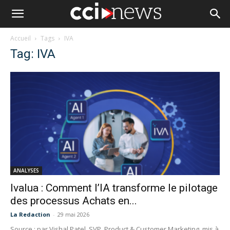
Accueil
Tags
IVA
Tag: IVA
ANALYSES
Ivalua : Comment l’IA transforme le pilotage
des processus Achats en...
La Redaction
-
29 mai 2026
Source : par Vishal Patel, SVP, Product & Customer Marketing, mis à