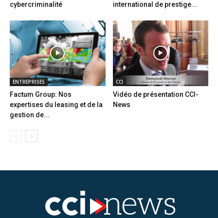
cybercriminalité
international de prestige...
ENTREPRISES
CCI
Factum Group: Nos
Vidéo de présentation CCI-
expertises du leasing et de la
News
gestion de...