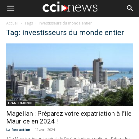
Accueil
Tags
Investisseurs du monde entier
Tag: investisseurs du monde entier
FRANCE/MONDE
Magellan : Préparez votre expatriation à l’île
Maurice en 2024 !
La Redaction
-
12 avril 2024
L’île Maurice, joyau tropical de l’océan Indien, continue d’attirer les