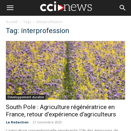
Accueil
Tags
Interprofession
Tag: interprofession
Développement durable
South Pole : Agriculture régénératrice en
France, retour d’expérience d’agriculteurs
La Redaction
-
21 novembre 2023
L’agriculture conventionnelle représente 22% des émissions de