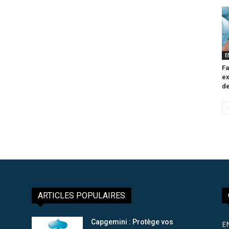
E
Fa
ex
de
ARTICLES POPULAIRES
Capgemini : Protège vos
E