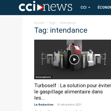
CCI
CCI
ÉCONO
News
Accueil
Tags
Intendance
Tag: intendance
Innovations
Turboself : La solution pour évite
le gaspillage alimentaire dans
les...
La Redaction
-
10 décembre 2021