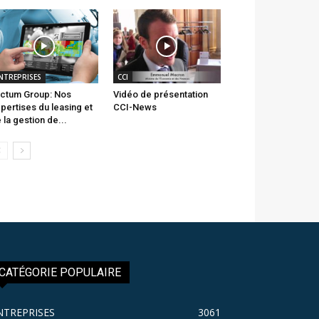
NTREPRISES
CCI
ctum Group: Nos
Vidéo de présentation
pertises du leasing et
CCI-News
 la gestion de...
CATÉGORIE POPULAIRE
NTREPRISES
3061