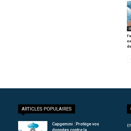
E
Fa
ex
de
ARTICLES POPULAIRES
Capgemini : Protège vos
E
données contre la