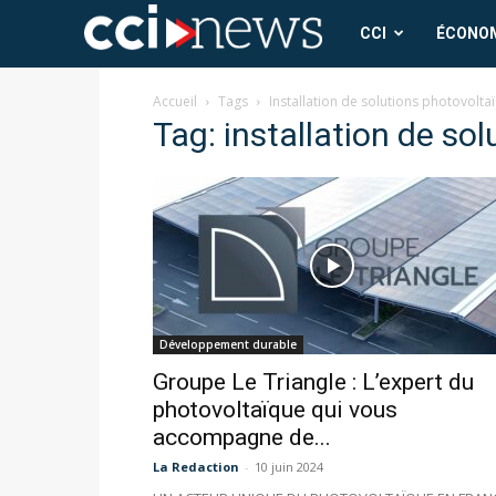
CCI
CCI
ÉCONO
News
Accueil
Tags
Installation de solutions photovolta
Tag: installation de so
Développement durable
Groupe Le Triangle : L’expert du
photovoltaïque qui vous
accompagne de...
La Redaction
-
10 juin 2024