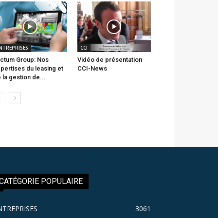
NTREPRISES
CCI
ctum Group: Nos
Vidéo de présentation
pertises du leasing et
CCI-News
 la gestion de...
CATÉGORIE POPULAIRE
NTREPRISES
3061