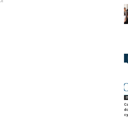
CE
E
Ca
do
cy