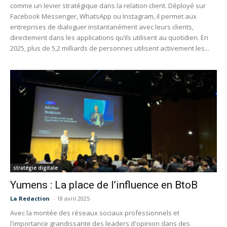
comme un levier stratégique dans la relation client. Déployé sur
Facebook Messenger, WhatsApp ou Instagram, il permet aux
entreprises de dialoguer instantanément avec leurs clients,
directement dans les applications qu’ils utilisent au quotidien. En
2025, plus de 5,2 milliards de personnes utilisent activement les...
stratégie digitale
Yumens : La place de l’influence en BtoB
La Redaction
-
18 avril 2025
Avec la montée des réseaux sociaux professionnels et
l'importance grandissante des leaders d'opinion dans des