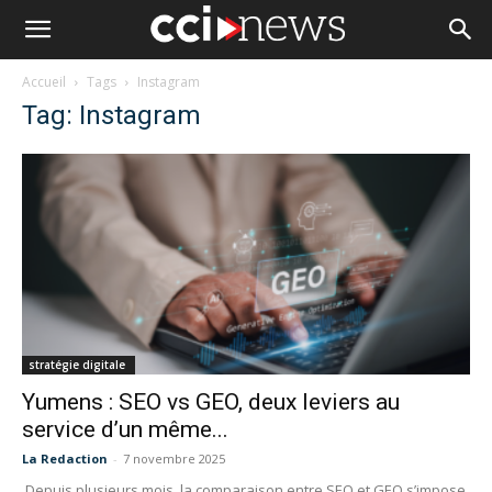
Accueil
Tags
Instagram
Tag: Instagram
stratégie digitale
Yumens : SEO vs GEO, deux leviers au
service d’un même...
La Redaction
-
7 novembre 2025
Depuis plusieurs mois, la comparaison entre SEO et GEO s’impose