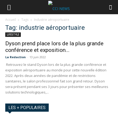
Accueil
Tags
Industrie aéroportuaire
Tag: industrie aéroportuaire
LIFESTYLE
Dyson prend place lors de la plus grande
conférence et exposition...
La Redaction
-
13 juin 2022
Retrouvez le stand Dyson lors de la plus grande conférence et
exposition aéroportuaire au monde pour cette nouvelle édition
2022. Après deux années de pandémie et de restrictions
sanitaires, le salon professionnel fait son grand retour. Dyson
sera présent pendant ses 3 jours pour présenter ses meilleures
solutions technologiques,...
LES + POPULAIRES