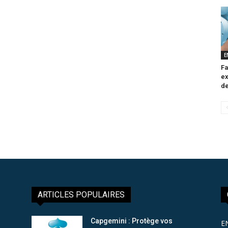
E
Fa
ex
de
ARTICLES POPULAIRES
Capgemini : Protège vos
E