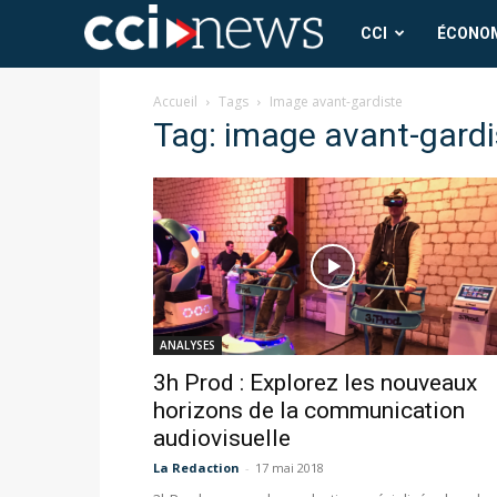
CCI
CCI
ÉCONO
News
Accueil
Tags
Image avant-gardiste
Tag: image avant-gardi
ANALYSES
3h Prod : Explorez les nouveaux
horizons de la communication
audiovisuelle
La Redaction
-
17 mai 2018