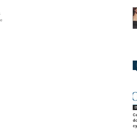
s
de
E
Ca
do
cy