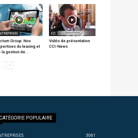
NTREPRISES
CCI
ctum Group: Nos
Vidéo de présentation
pertises du leasing et
CCI-News
 la gestion de...
CATÉGORIE POPULAIRE
NTREPRISES
3061