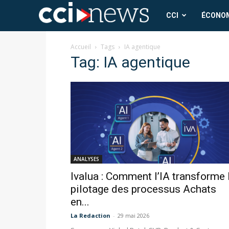
CCI
CCI
ÉCONO
News
Accueil
Tags
IA agentique
Tag: IA agentique
ANALYSES
Ivalua : Comment l’IA transforme 
pilotage des processus Achats
en...
La Redaction
-
29 mai 2026