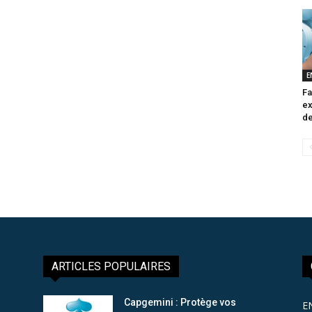
E
Fa
ex
de
ARTICLES POPULAIRES
Capgemini : Protège vos
E