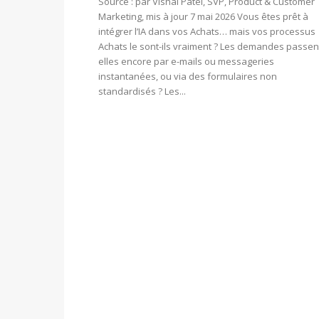
Source : par Vishal Patel, SVP, Product & Customer
Marketing, mis à jour 7 mai 2026 Vous êtes prêt à
intégrer l’IA dans vos Achats… mais vos processus
Achats le sont-ils vraiment ? Les demandes passen
elles encore par e-mails ou messageries
instantanées, ou via des formulaires non
standardisés ? Les...