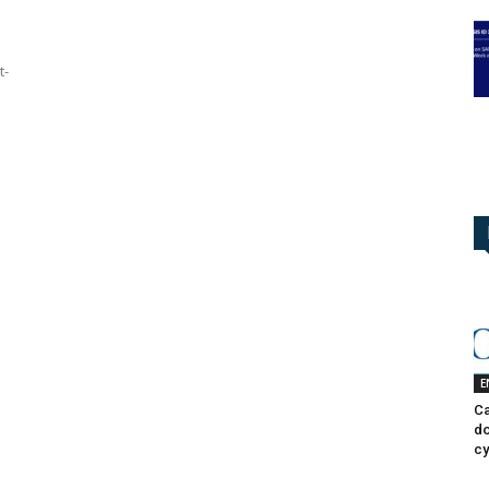
t-
E
Ca
do
cy