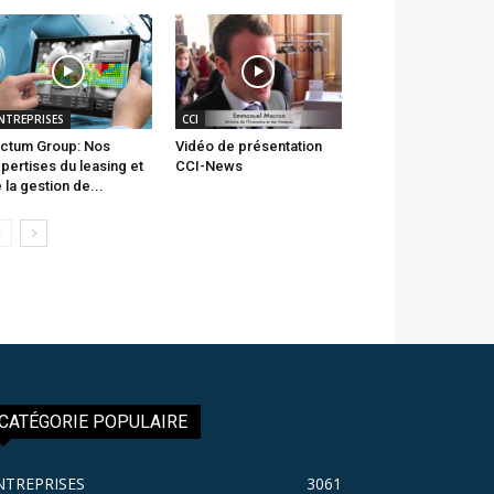
NTREPRISES
CCI
ctum Group: Nos
Vidéo de présentation
pertises du leasing et
CCI-News
 la gestion de...
CATÉGORIE POPULAIRE
NTREPRISES
3061