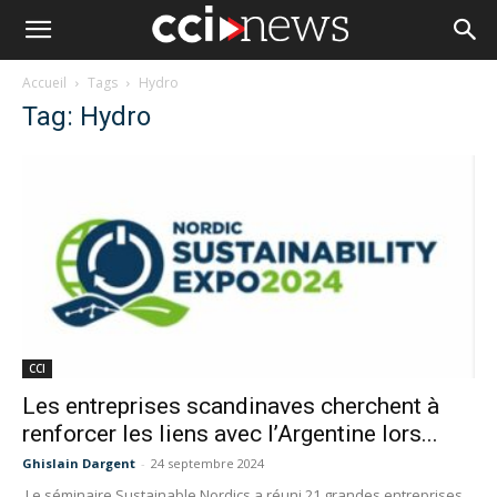
Accueil
Tags
Hydro
Tag: Hydro
CCI
Les entreprises scandinaves cherchent à
renforcer les liens avec l’Argentine lors...
Ghislain Dargent
-
24 septembre 2024
Le séminaire Sustainable Nordics a réuni 21 grandes entreprises