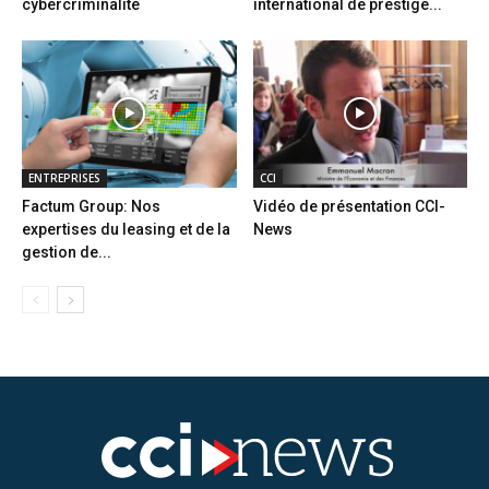
cybercriminalité
international de prestige...
ENTREPRISES
CCI
Factum Group: Nos
Vidéo de présentation CCI-
expertises du leasing et de la
News
gestion de...