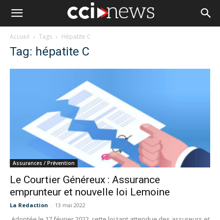
Accueil
Tags
Hépatite C
Tag: hépatite C
Assurances / Prévention
Le Courtier Généreux : Assurance
emprunteur et nouvelle loi Lemoine
La Redaction
-
13 mai 2022
Adoptée le 17 février 2022, cette loi tant attendue des assureurs et