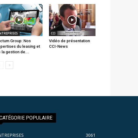
NTREPRISES
CCI
ctum Group: Nos
Vidéo de présentation
pertises du leasing et
CCI-News
 la gestion de...
CATÉGORIE POPULAIRE
NTREPRISES
3061