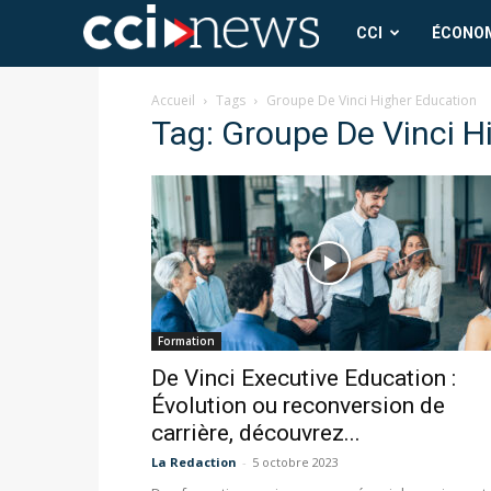
CCI
CCI
ÉCONO
News
Accueil
Tags
Groupe De Vinci Higher Education
Tag: Groupe De Vinci H
Formation
De Vinci Executive Education :
Évolution ou reconversion de
carrière, découvrez...
La Redaction
-
5 octobre 2023