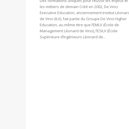
Des formations uniques pour réussir les enjeux et
les métiers de demain Créé en 2002, De Vinci
Executive Education, anciennement Institut Léonar
de Vinci (ILV), fait partie du Groupe De Vinci Higher
Education, au même titre que l’EMLV (École de
Management Léonard de Vinci), l’ESILV (École
Supérieure d’Ingénieurs Léonard de...