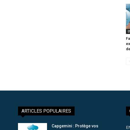
E
Fa
ex
de
ARTICLES POPULAIRES
Capgemini : Protège vos
E