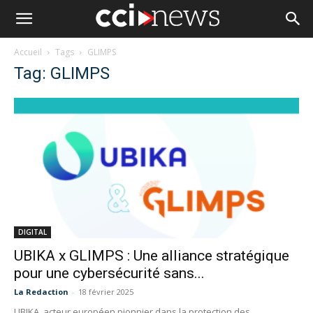
Accueil
Tags
GLIMPS
Tag: GLIMPS
DIGITAL
UBIKA x GLIMPS : Une alliance stratégique
pour une cybersécurité sans...
La Redaction
-
18 février 2025
UBIKA, acteur européen pionnier dans la protection des