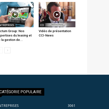
NTREPRISES
CCI
ctum Group: Nos
Vidéo de présentation
pertises du leasing et
CCI-News
 la gestion de...
CATÉGORIE POPULAIRE
NTREPRISES
3061