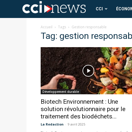
CCI
CCI
ÉCONO
News
Accueil
Tags
Gestion responsable
Tag: gestion responsab
Développement durable
Biotech Environnement : Une
solution révolutionnaire pour le
traitement des biodéchets...
La Redaction
-
9 avril 2025