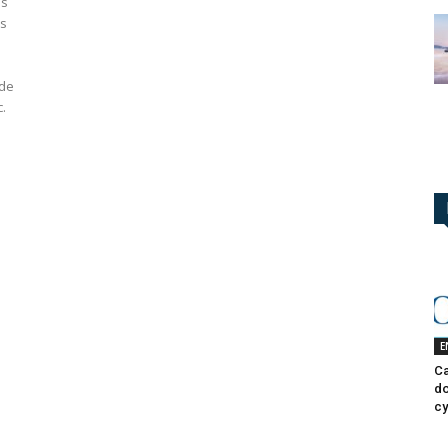
ns
es
 de
.
E
Ca
do
cy