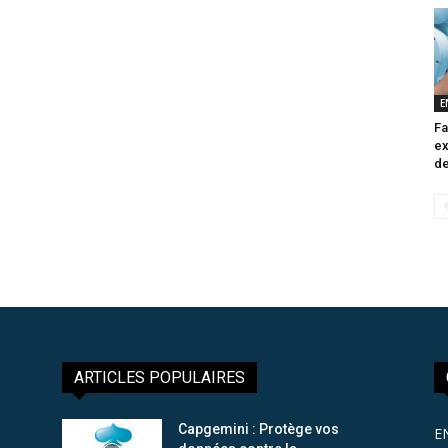
E
Fa
ex
de
ARTICLES POPULAIRES
Capgemini : Protège vos
E