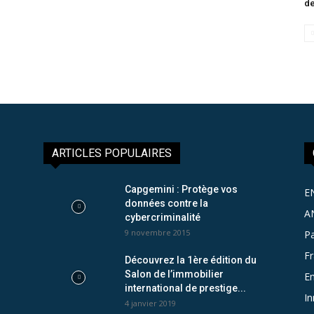
de
ARTICLES POPULAIRES
Capgemini : Protège vos
E
données contre la
A
cybercriminalité
9 novembre 2015
Pa
F
Découvrez la 1ère édition du
Salon de l’immobilier
Em
international de prestige...
In
4 janvier 2019