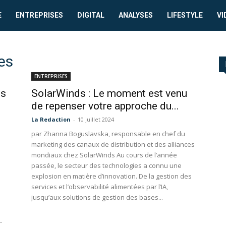
E
ENTREPRISES
DIGITAL
ANALYSES
LIFESTYLE
VI
es
ENTREPRISES
ns
SolarWinds : Le moment est venu
de repenser votre approche du...
La Redaction
-
10 juillet 2024
par Zhanna Boguslavska, responsable en chef du
marketing des canaux de distribution et des alliances
mondiaux chez SolarWinds Au cours de l’année
passée, le secteur des technologies a connu une
explosion en matière d’innovation. De la gestion des
services et l’observabilité alimentées par l’IA,
jusqu’aux solutions de gestion des bases...
.