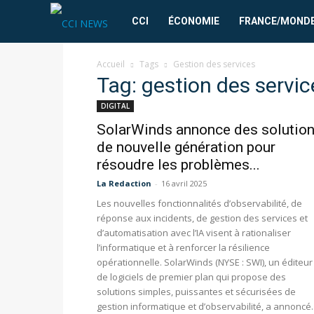
CCI
CCI
ÉCONOMIE
FRANCE/MOND
News
Accueil
Tags
Gestion des services
Tag: gestion des servic
DIGITAL
SolarWinds annonce des solutio
de nouvelle génération pour
résoudre les problèmes...
La Redaction
-
16 avril 2025
Les nouvelles fonctionnalités d’observabilité, de
réponse aux incidents, de gestion des services et
d’automatisation avec l’IA visent à rationaliser
l’informatique et à renforcer la résilience
opérationnelle. SolarWinds (NYSE : SWI), un éditeur
de logiciels de premier plan qui propose des
solutions simples, puissantes et sécurisées de
gestion informatique et d’observabilité, a annoncé..