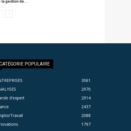
 la gestion de...
CATÉGORIE POPULAIRE
NTREPRISES
3061
NALYSES
2970
role d'expert
2914
rance
2437
ploi/Travail
2088
novations
1797