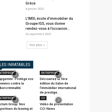
Grèce
4 janvier 2023
L’IMSI, école d’immobilier du
Groupe IGS, vous donne
rendez-vous à l’occasion...
26 septembre 2023
Voir plus
LES INRATABLES
NTREPRISES
ENTREPRISES
pgemini : Protège vos
Découvrez la 1ère
nnées contre la
édition du Salon de
bercriminalité
l’immobilier international
de prestige...
NTREPRISES
CCI
ctum Group: Nos
Vidéo de présentation
pertises du leasing et
CCI-News