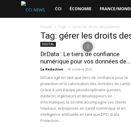
CCI
CCI
ÉCONOMIE
FRANCE/MOND
News
Accueil
Tags
Gérer les droits des patients
Tag: gérer les droits de
DIGITAL
DrData : Le tiers de confiance
numérique pour vos données de...
La Redaction
-
18 octobre 2022
DrData agit en tant que tiers de confiance pour la
protection et la valorisation des données de santé
Grâce à son équipe pluridisciplinaire (juristes,
médecin, ingénieurs et développeurs en
informatique), la société accompagne ses clients
hôpitaux, entreprises en santé numérique et en
intelligence artificielle en tant que DPO (Data
Protection...