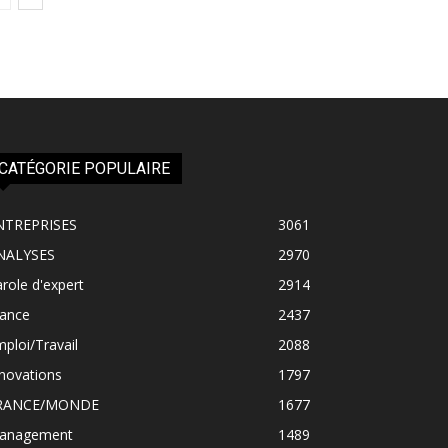
CATÉGORIE POPULAIRE
NTREPRISES
3061
NALYSES
2970
role d'expert
2914
rance
2437
ploi/Travail
2088
novations
1797
RANCE/MONDE
1677
anagement
1489