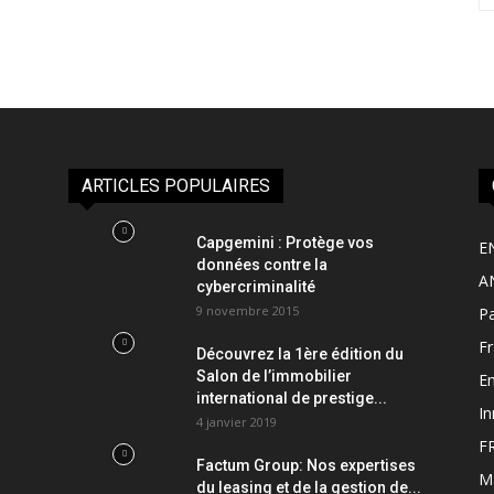
ARTICLES POPULAIRES
Capgemini : Protège vos
E
données contre la
A
cybercriminalité
9 novembre 2015
Pa
F
Découvrez la 1ère édition du
Salon de l’immobilier
Em
international de prestige...
In
4 janvier 2019
F
Factum Group: Nos expertises
M
du leasing et de la gestion de...