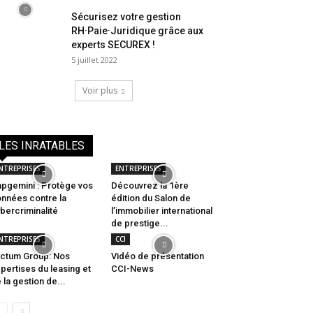
Sécurisez votre gestion
RH·Paie·Juridique grâce aux
experts SECUREX !
5 juillet 2022
Voir plus
LES INRATABLES
NTREPRISES
ENTREPRISES
pgemini : Protège vos
Découvrez la 1ère
nnées contre la
édition du Salon de
bercriminalité
l’immobilier international
de prestige...
NTREPRISES
CCI
ctum Group: Nos
Vidéo de présentation
pertises du leasing et
CCI-News
 la gestion de...