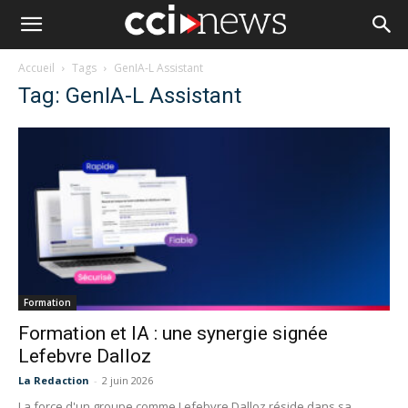
Accueil
Tags
GenIA-L Assistant
Tag: GenIA-L Assistant
Formation
Formation et IA : une synergie signée
Lefebvre Dalloz
La Redaction
-
2 juin 2026
La force d'un groupe comme Lefebvre Dalloz réside dans sa