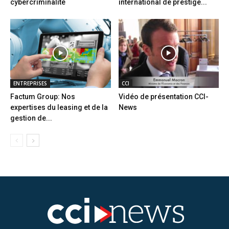
cybercriminalité
international de prestige...
ENTREPRISES
CCI
Factum Group: Nos
Vidéo de présentation CCI-
expertises du leasing et de la
News
gestion de...