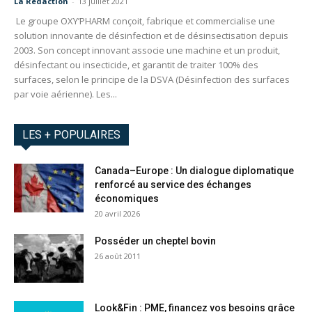
La Redaction
-
13 juillet 2021
Le groupe OXY’PHARM conçoit, fabrique et commercialise une
solution innovante de désinfection et de désinsectisation depuis
2003. Son concept innovant associe une machine et un produit,
désinfectant ou insecticide, et garantit de traiter 100% des
surfaces, selon le principe de la DSVA (Désinfection des surfaces
par voie aérienne). Les...
LES + POPULAIRES
Canada–Europe : Un dialogue diplomatique
renforcé au service des échanges
économiques
20 avril 2026
Posséder un cheptel bovin
26 août 2011
Look&Fin : PME, financez vos besoins grâce