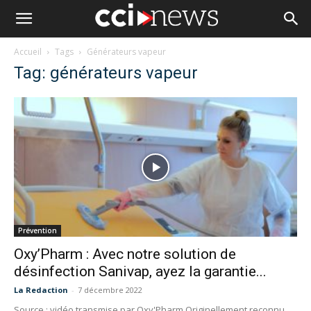
Accueil
Tags
Générateurs vapeur
Tag: générateurs vapeur
Prévention
Oxy’Pharm : Avec notre solution de
désinfection Sanivap, ayez la garantie...
La Redaction
-
7 décembre 2022
Source : vidéo transmise par Oxy'Pharm Originellement reconnu