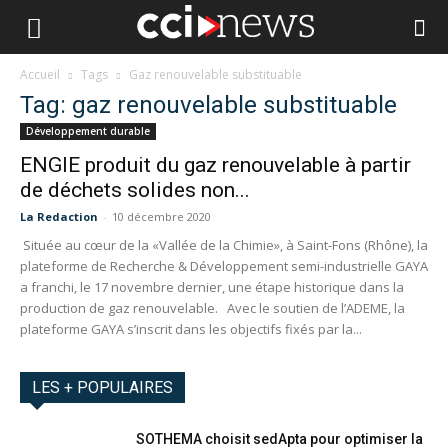
Accueil
Tags
Gaz renouvelable substituable
Tag: gaz renouvelable substituable
Développement durable
ENGIE produit du gaz renouvelable à partir
de déchets solides non...
La Redaction
-
10 décembre 2020
Située au cœur de la «Vallée de la Chimie», à Saint-Fons (Rhône), la
plateforme de Recherche & Développement semi-industrielle GAYA
a franchi, le 17 novembre dernier, une étape historique dans la
production de gaz renouvelable. Avec le soutien de l’ADEME, la
plateforme GAYA s’inscrit dans les objectifs fixés par la...
LES + POPULAIRES
SOTHEMA choisit sedApta pour optimiser la