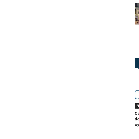
E
Ca
do
cy