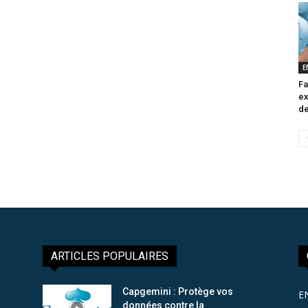
E
Fa
ex
de
ARTICLES POPULAIRES
Capgemini : Protège vos
E
données contre la