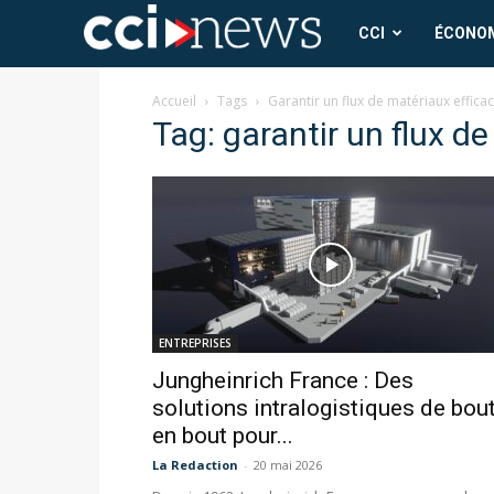
CCI
CCI
ÉCONO
News
Accueil
Tags
Garantir un flux de matériaux effica
Tag: garantir un flux d
ENTREPRISES
Jungheinrich France : Des
solutions intralogistiques de bou
en bout pour...
La Redaction
-
20 mai 2026