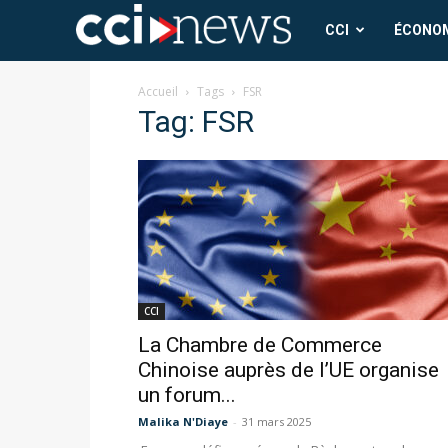
CCI
CCI
ÉCONO
News
Accueil
Tags
FSR
Tag: FSR
CCI
La Chambre de Commerce
Chinoise auprès de l’UE organise
un forum...
Malika N'Diaye
-
31 mars 2025