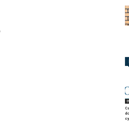
à
E
Ca
do
cy