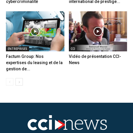
cybercriminalité
international de prestige...
ENTREPRISES
CCI
Factum Group: Nos
Vidéo de présentation CCI-
expertises du leasing et de la
News
gestion de...