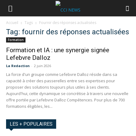
Accueil
Tags
Fournir des réponses actualisées
Tag: fournir des réponses actualisées
Formation
Formation et IA : une synergie signée
Lefebvre Dalloz
La Redaction
-
2 juin 2026
La force d'un groupe comme Lefebvre Dalloz réside dans sa
capacité à créer des passerelles entre ses expertises pour
proposer des solutions toujours plus utiles à ses clients.
Aujourd'hui, cette dynamique se concrétise à travers une nouvelle
offre portée par Lefebvre Dalloz Compétences. Pour plus de 700
formations éligibles, les...
LES + POPULAIRES