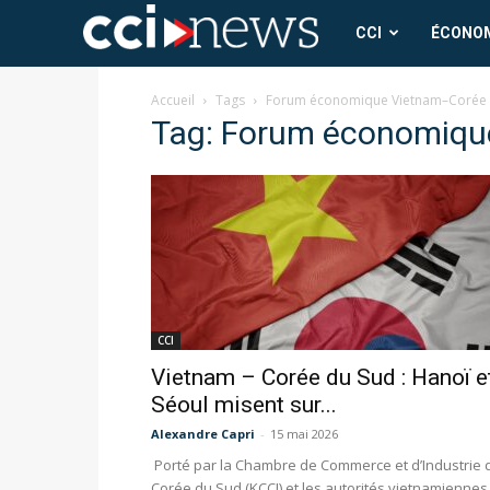
CCI
CCI
ÉCONO
News
Accueil
Tags
Forum économique Vietnam–Corée 
Tag: Forum économiqu
CCI
Vietnam – Corée du Sud : Hanoï e
Séoul misent sur...
Alexandre Capri
-
15 mai 2026
Porté par la Chambre de Commerce et d’Industrie 
Corée du Sud (KCCI) et les autorités vietnamiennes