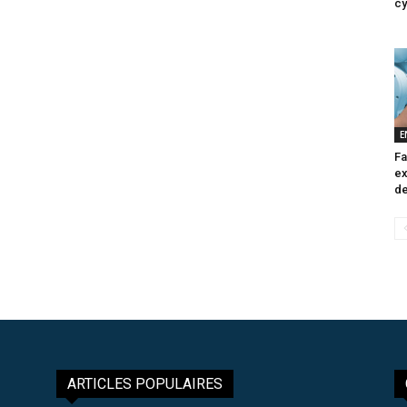
cy
E
Fa
ex
de
ARTICLES POPULAIRES