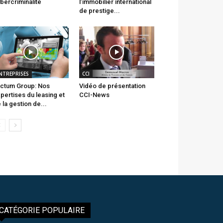
bercriminalité
l’immobilier international
de prestige...
NTREPRISES
CCI
ctum Group: Nos
Vidéo de présentation
pertises du leasing et
CCI-News
 la gestion de...
CATÉGORIE POPULAIRE