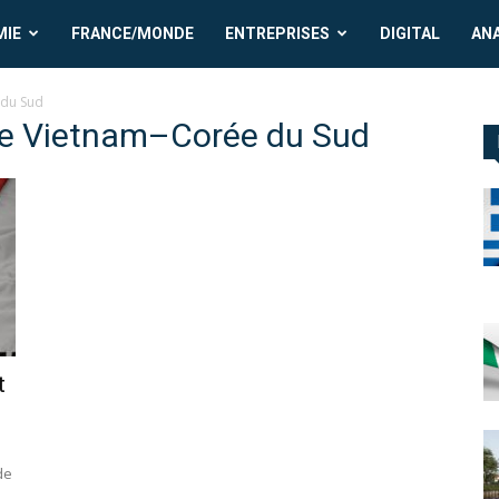
MIE
FRANCE/MONDE
ENTREPRISES
DIGITAL
AN
du Sud
e Vietnam–Corée du Sud
t
de
,