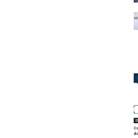
E
Ca
do