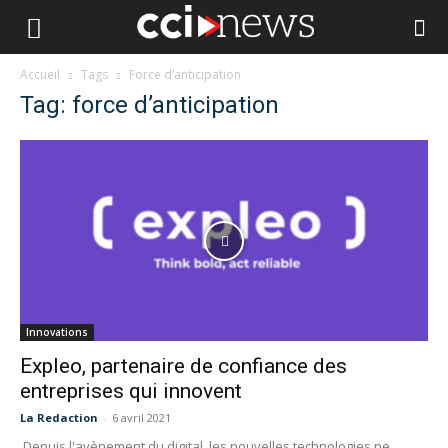
Accueil
Tags
Force d’anticipation
Tag: force d’anticipation
Innovations
Expleo, partenaire de confiance des
entreprises qui innovent
La Redaction
-
6 avril 2021
Depuis l'avènement du digital, les nouvelles technologies ne