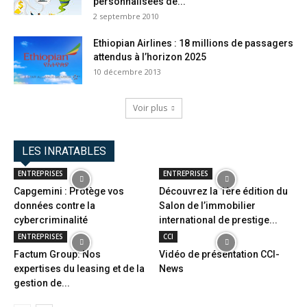
personnalisées de...
2 septembre 2010
Ethiopian Airlines : 18 millions de passagers
attendus à l’horizon 2025
10 décembre 2013
Voir plus
LES INRATABLES
ENTREPRISES
ENTREPRISES
Capgemini : Protège vos
Découvrez la 1ère édition du
données contre la
Salon de l’immobilier
cybercriminalité
international de prestige...
ENTREPRISES
CCI
Factum Group: Nos
Vidéo de présentation CCI-
expertises du leasing et de la
News
gestion de...