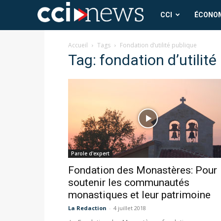
CCI
CCI
ÉCONO
News
Accueil
Tags
Fondation d’utilité publique
Tag: fondation d’utilité
Parole d'expert
Fondation des Monastères: Pour
soutenir les communautés
monastiques et leur patrimoine
La Redaction
-
4 juillet 2018