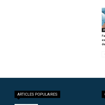
E
Fa
ex
de
ARTICLES POPULAIRES