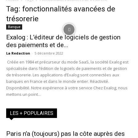
Tag: fonctionnalités avancées de
trésorerie
Banque
Exalog : L’éditeur de logiciels de gestion
des paiements et de...
La Redaction
-
5 décembre 2022
Créée en 1984 et précurseur du mode SaaS, la société Exalog est
spécialisée dans l’édition de logiciels de paiements et de gestion
de trésorerie. Les applications d’Exalog sont connectées aux
banques en France et dans le monde entier. Réactivité.
Disponibilité. Notre expérience à votre service Chez Exalog, nous
mettons un point...
LES + POPULAIRES
Paris n’a (toujours) pas la côte auprès des