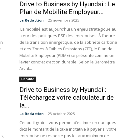
i
Drive to Business by Hyundai : Le
Plan de Mobilité Employeur...
La Redaction
-
25 novembre 2025
s
La mobilité est aujourd’hui un enjeu stratégique au
cœur des politiques RSE des entreprises. À l’heure
en
de la transition énergétique, de la sobriété carbone
e
et des Zones à Faibles Émissions (ZFE), le Plan de
Mobilité Employeur (PDME) se présente comme un
levier concret d’action durable. Selon le Baromètre
Arval...
Fiscalité
Drive to Business by Hyundai :
Téléchargez votre calculateur de
la...
La Redaction
-
23 octobre 2025
Cet outil gratuit vous permet d’estimer en quelques
clics le montant de la taxe incitative à payer si votre
s,
entreprise ne respecte pas le taux minimum de