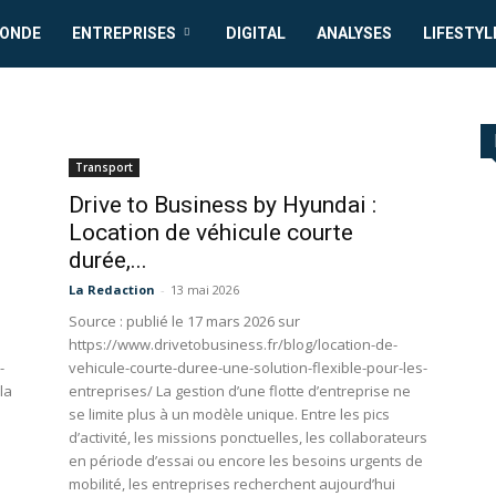
MONDE
ENTREPRISES
DIGITAL
ANALYSES
LIFESTYL
Transport
Drive to Business by Hyundai :
Location de véhicule courte
durée,...
La Redaction
-
13 mai 2026
Source : publié le 17 mars 2026 sur
https://www.drivetobusiness.fr/blog/location-de-
-
vehicule-courte-duree-une-solution-flexible-pour-les-
la
entreprises/ La gestion d’une flotte d’entreprise ne
se limite plus à un modèle unique. Entre les pics
d’activité, les missions ponctuelles, les collaborateurs
en période d’essai ou encore les besoins urgents de
e
mobilité, les entreprises recherchent aujourd’hui