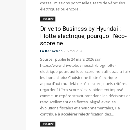
d’essai, missions ponctuelles, tests de véhicules
électriques ou encore...
Fiscalité
Drive to Business by Hyundai :
Flotte électrique, pourquoi l’éco-
score ne...
La Redaction
-
5 mai 2026
Source : publié le 24 mars 2026 sur
https://www.drivetobusiness.fr/blog/flotte-
electrique-pourquoi-leco-score-ne-suffit-pas-a-fair
les-bons-choix/ Choisir une flotte électrique
aujourd’hui : au-delà de l’éco-score, quels critères
regarder ? L’éco-score s’est rapidement imposé
comme un repère structurant dans les décisions d
renouvellement des flottes. Aligné avec les
évolutions fiscales et environnementales, il a
contribué à accélérer l’électrification des...
Fiscalité