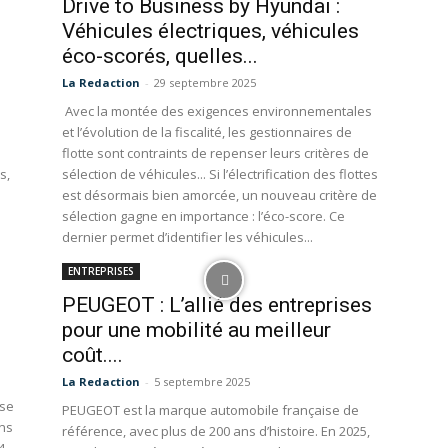
Drive to Business by Hyundai :
Véhicules électriques, véhicules
éco-scorés, quelles...
La Redaction
-
29 septembre 2025
Avec la montée des exigences environnementales
et l’évolution de la fiscalité, les gestionnaires de
flotte sont contraints de repenser leurs critères de
s,
sélection de véhicules... Si l’électrification des flottes
est désormais bien amorcée, un nouveau critère de
sélection gagne en importance : l’éco-score. Ce
dernier permet d’identifier les véhicules...
ENTREPRISES
PEUGEOT : L’allié des entreprises
pour une mobilité au meilleur
coût....
La Redaction
-
5 septembre 2025
 se
PEUGEOT est la marque automobile française de
ans
référence, avec plus de 200 ans d’histoire. En 2025,