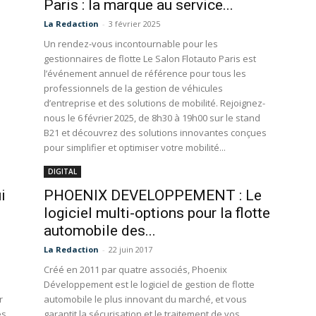
Paris : la marque au service...
La Redaction
-
3 février 2025
Un rendez-vous incontournable pour les
gestionnaires de flotte Le Salon Flotauto Paris est
l’événement annuel de référence pour tous les
professionnels de la gestion de véhicules
d’entreprise et des solutions de mobilité. Rejoignez-
nous le 6 février 2025, de 8h30 à 19h00 sur le stand
B21 et découvrez des solutions innovantes conçues
pour simplifier et optimiser votre mobilité...
DIGITAL
i
PHOENIX DEVELOPPEMENT : Le
logiciel multi-options pour la flotte
automobile des...
La Redaction
-
22 juin 2017
Créé en 2011 par quatre associés, Phoenix
Développement est le logiciel de gestion de flotte
r
automobile le plus innovant du marché, et vous
es
garantit la sécurisation et le traitement de vos