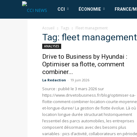
CCI
CCI
ÉCONOMIE
FRANCE/
News
Accueil
Tags
Fleet management
Tag: fleet management
ANALYSES
Drive to Business by Hyundai :
Optimiser sa flotte, comment
combiner...
La Redaction
-
19 juin 2026
Source : publié le 3 mars 2026 sur
https://www.drivetobusiness.fr/blog/optimiser-sa-
flotte-comment-combiner-location-courte-moyenne
et-longue-duree/ La gestion de flotte évolue. Là où 
location longue durée structurait historiquement
l’essentiel des parcs automobiles, les entreprises
composent désormais avec des besoins plus
variables : pics d’activité, collaborateurs en périod