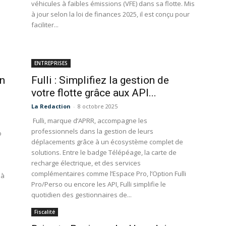
véhicules à faibles émissions (VFE) dans sa flotte. Mis
à jour selon la loi de finances 2025, il est conçu pour
faciliter...
ENTREPRISES
on
Fulli : Simplifiez la gestion de
votre flotte grâce aux API...
La Redaction
-
8 octobre 2025
Fulli, marque d’APRR, accompagne les
professionnels dans la gestion de leurs
o
déplacements grâce à un écosystème complet de
solutions. Entre le badge Télépéage, la carte de
recharge électrique, et des services
complémentaires comme l’Espace Pro, l’Option Fulli
à
Pro/Perso ou encore les API, Fulli simplifie le
quotidien des gestionnaires de...
Fiscalité