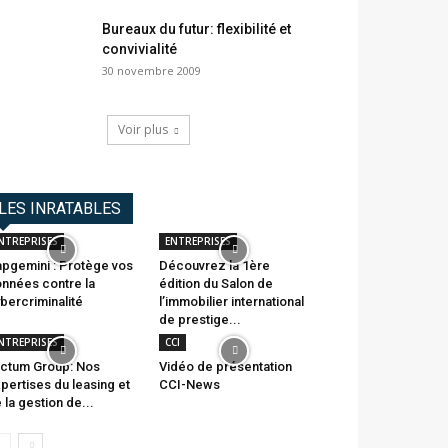
Bureaux du futur: flexibilité et
convivialité
30 novembre 2009
Voir plus
LES INRATABLES
NTREPRISES
ENTREPRISES
pgemini : Protège vos
Découvrez la 1ère
nnées contre la
édition du Salon de
bercriminalité
l’immobilier international
de prestige...
NTREPRISES
CCI
ctum Group: Nos
Vidéo de présentation
pertises du leasing et
CCI-News
 la gestion de...