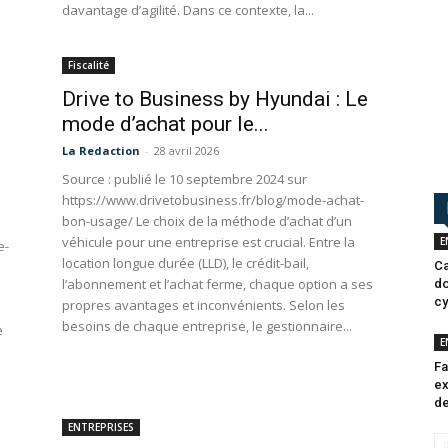
davantage d’agilité. Dans ce contexte, la...
Fiscalité
Drive to Business by Hyundai : Le
mode d’achat pour le...
La Redaction
-
28 avril 2026
Source : publié le 10 septembre 2024 sur
https://www.drivetobusiness.fr/blog/mode-achat-
bon-usage/ Le choix de la méthode d’achat d’un
véhicule pour une entreprise est crucial. Entre la
E
e-
location longue durée (LLD), le crédit-bail,
Ca
l’abonnement et l’achat ferme, chaque option a ses
do
cy
propres avantages et inconvénients. Selon les
besoins de chaque entreprise, le gestionnaire...
e
E
Fa
ex
de
ENTREPRISES