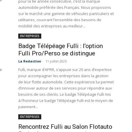
4
pour la 6e année consécutive, c’est la marque
automobile préférée des Français. Nous proposons
sur le marché une gamme de véhicules particuliers et
utilitaires, couvrant l’ensemble des besoins de
mobilité des entreprises au meilleur...
ENTREPRISES
Badge Télépéage Fulli : l’option
Fulli Pro/Perso se distingue
La Redaction
-
11 juillet 2025
se
Fulli, marque d’APRR, s’appuie sur 20 ans d’expertise
pour accompagner les entreprises dans la gestion
de leur flotte automobile. Cette expérience lui permet
d’innover autour de ses services pour répondre aux
besoins de ses clients. Le badge Télépéage Fulli mis
à l’honneur Le badge Télépéage Fulli est le moyen de
paiement...
ENTREPRISES
Rencontrez Fulli au Salon Flotauto