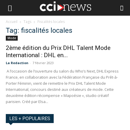
Accueil
Tags
Fiscalités locales
Tag: fiscalités locales
Mode
2ème édition du Prix DHL Talent Mode
International : DHL en...
La Redaction
-
7 février 2023
A l’occasion de l’ouverture du salon du Who’s Next, DHL Express
France, en collaboration avec la Fédération Française du Prêt-à-
Porter Féminin, vient de remettre le Prix DHL Talent Mode
International, concours destiné aux créateurs de mode. Cette
deuxième édition récompense « Mapoésie », studio créatif
parisien. Créé par Elsa...
LES + POPULAIRES