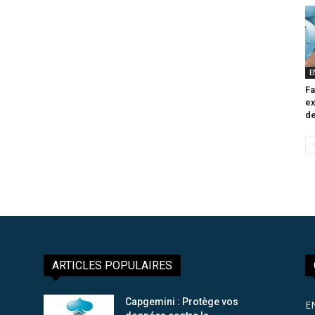
E
Fa
ex
de
ARTICLES POPULAIRES
Capgemini : Protège vos
E