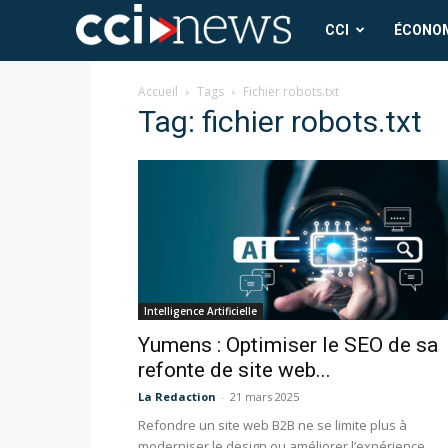
CCI
CCI
ÉCONO
News
Accueil
Tags
Fichier robots.txt
Tag: fichier robots.txt
Intelligence Artificielle
Yumens : Optimiser le SEO de sa
refonte de site web...
La Redaction
-
21 mars 2025
Refondre un site web B2B ne se limite plus à
moderniser le design ou améliorer l’expérience