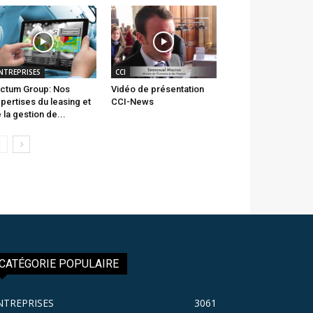
NTREPRISES
CCI
ctum Group: Nos
Vidéo de présentation
pertises du leasing et
CCI-News
 la gestion de...
CATÉGORIE POPULAIRE
NTREPRISES
3061