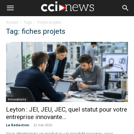
Accueil
Tags
Fiches projets
Tag: fiches projets
Innovations
Leyton : JEI, JEU, JEC, quel statut pour votre
entreprise innovante...
La Redaction
-
22 mai 2026
Vous développez un produit ou un procédé nouveau, vous