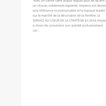
Avec un savoir-faire acquis depuis plus de 48 ans 
un réseau solidement implanté, Heytens est deve
une référence incontournable et la marque leader
sur le marché de la décoration de la fenêtre. LE
SERVICE AU COEUR DE LA STRATÉGIE En 2014, Heyt
a choisi de concentrer son activité exclusivement
sur...