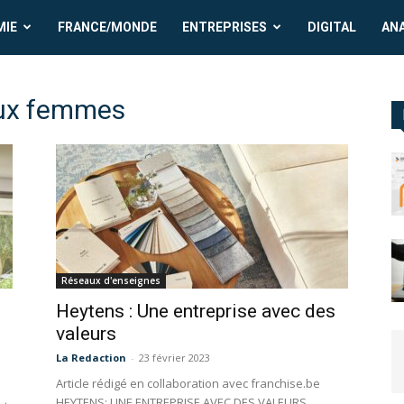
MIE
FRANCE/MONDE
ENTREPRISES
DIGITAL
AN
aux femmes
Réseaux d'enseignes
Heytens : Une entreprise avec des
valeurs
La Redaction
-
23 février 2023
Article rédigé en collaboration avec franchise.be
HEYTENS: UNE ENTREPRISE AVEC DES VALEURS