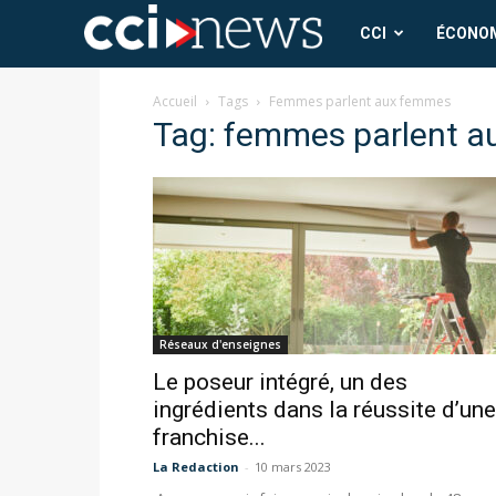
CCI
CCI
ÉCONO
News
Accueil
Tags
Femmes parlent aux femmes
Tag: femmes parlent 
Réseaux d'enseignes
Le poseur intégré, un des
ingrédients dans la réussite d’une
franchise...
La Redaction
-
10 mars 2023