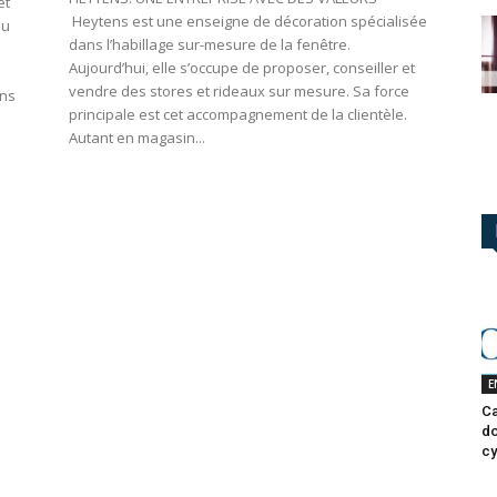
et
Heytens est une enseigne de décoration spécialisée
nu
dans l’habillage sur-mesure de la fenêtre.
Aujourd’hui, elle s’occupe de proposer, conseiller et
vendre des stores et rideaux sur mesure. Sa force
ens
principale est cet accompagnement de la clientèle.
Autant en magasin...
E
Ca
do
cy