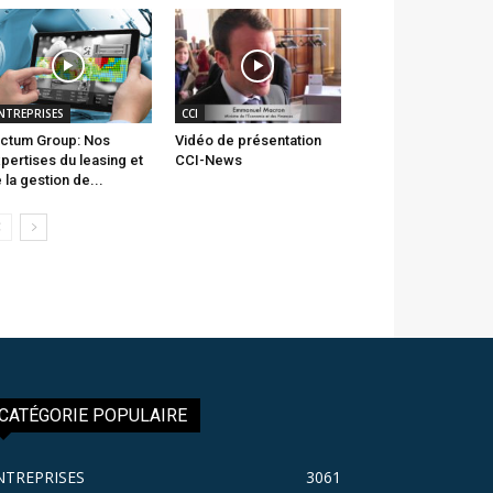
NTREPRISES
CCI
ctum Group: Nos
Vidéo de présentation
pertises du leasing et
CCI-News
 la gestion de...
CATÉGORIE POPULAIRE
NTREPRISES
3061