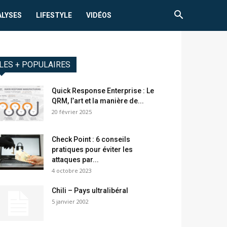
ALYSES
LIFESTYLE
VIDÉOS
LES + POPULAIRES
Quick Response Enterprise : Le
QRM, lֹ’art et la manière de...
20 février 2025
Check Point : 6 conseils
pratiques pour éviter les
attaques par...
4 octobre 2023
Chili – Pays ultralibéral
5 janvier 2002