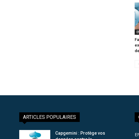
E
Fa
ex
de
ARTICLES POPULAIRES
Capgemini : Protège vos
E