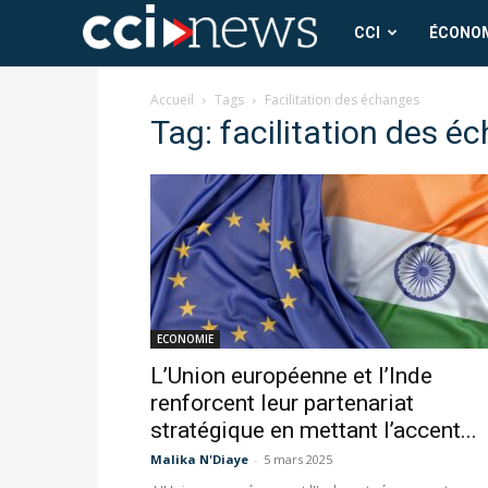
CCI
CCI
ÉCONO
News
Accueil
Tags
Facilitation des échanges
Tag: facilitation des é
ECONOMIE
L’Union européenne et l’Inde
renforcent leur partenariat
stratégique en mettant l’accent...
Malika N'Diaye
-
5 mars 2025