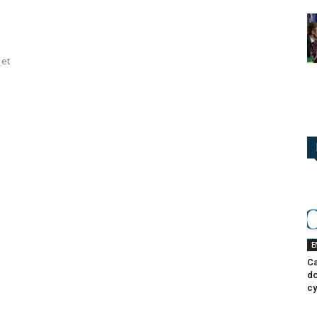
 et
E
Ca
do
cy