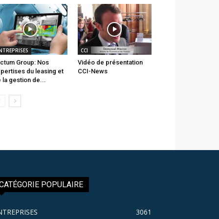
NTREPRISES
CCI
ctum Group: Nos
Vidéo de présentation
pertises du leasing et
CCI-News
 la gestion de...
CATÉGORIE POPULAIRE
NTREPRISES
3061