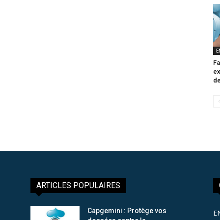
E
Fa
ex
de
ARTICLES POPULAIRES
Capgemini : Protège vos
E