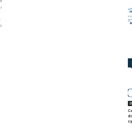
me
u
e
ns
E
Ca
do
cy