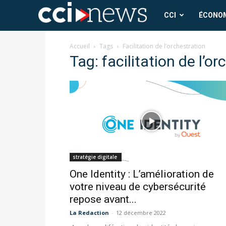
CCI
CCI
ÉCONO
News
Accueil
Tags
Facilitation de l’orchestration
Tag: facilitation de l’o
stratégie digitale
One Identity : L’amélioration de
votre niveau de cybersécurité
repose avant...
La Redaction
-
12 décembre 2022