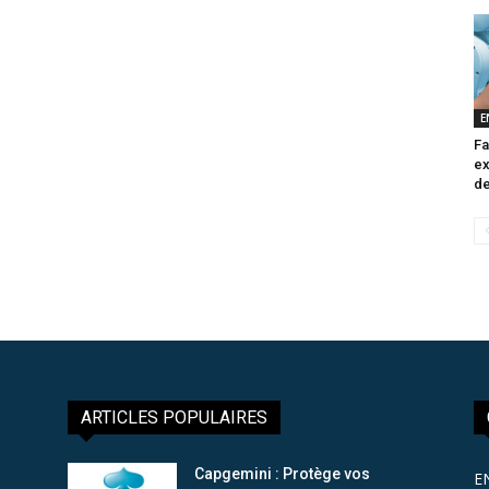
E
Fa
ex
de
ARTICLES POPULAIRES
Capgemini : Protège vos
E