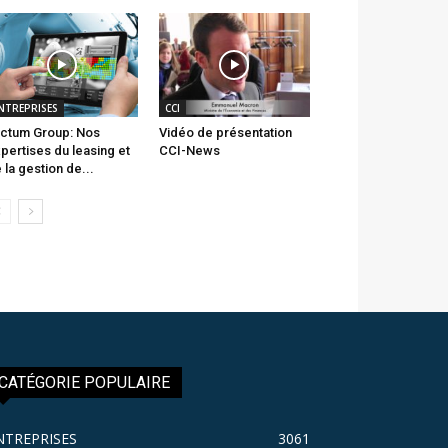
NTREPRISES
CCI
ctum Group: Nos
Vidéo de présentation
pertises du leasing et
CCI-News
 la gestion de...
CATÉGORIE POPULAIRE
NTREPRISES
3061