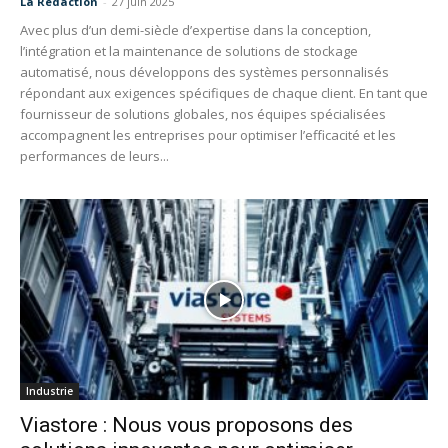
La Redaction
-
27 juin 2025
Avec plus d’un demi-siècle d’expertise dans la conception,
l’intégration et la maintenance de solutions de stockage
automatisé, nous développons des systèmes personnalisés
répondant aux exigences spécifiques de chaque client. En tant que
fournisseur de solutions globales, nos équipes spécialisées
accompagnent les entreprises pour optimiser l’efficacité et les
performances de leurs...
Industrie
Viastore : Nous vous proposons des