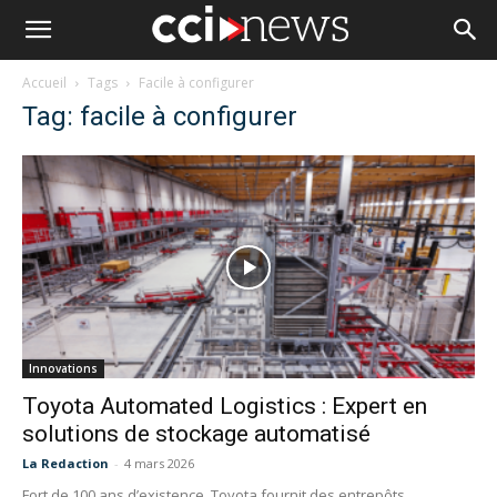
Accueil
Tags
Facile à configurer
Tag: facile à configurer
Innovations
Toyota Automated Logistics : Expert en
solutions de stockage automatisé
La Redaction
-
4 mars 2026
Fort de 100 ans d’existence, Toyota fournit des entrepôts