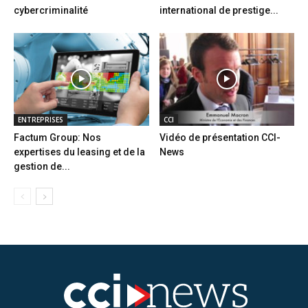
cybercriminalité
international de prestige...
ENTREPRISES
CCI
Factum Group: Nos
Vidéo de présentation CCI-
expertises du leasing et de la
News
gestion de...